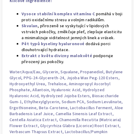
Klíčové ingredience:
Vysoce stabilní komplex vitamínu C
pomáhá v boji
proti oxidačnímu stresu a volným radikálům.
Skvalan
, přirozeně se vyskytující v lipidových
vstrvách pokožky, změkčuje pleť, zlepšuje elasticitu
a minimalizuje viditelnost jemných linek a vrásek.
Pět typů kyseliny hyaluronové
dodává porci
dlouhotrvající hydratace.
Extrakt z květu divizny malokvěté
podporuje
přirozený jas pokožky.
Water/Aqua/Eau
,
Glycerin
, Squalane,
Propanediol
,
Butylene
Glycol
, PPG-24-Glycereth-24, Jojoba Wax
Peg
-120 Esters,
Hydroxyethyl Urea, Trehalose, Aminopropyl Ascorbyl
Phosphate, Allantoin, Hyaluronic Acid, Hydrolyzed
Hyaluronic Acid, Hydrolyzed Jojoba Esters, Biosaccharide
Gum-1,
Ethylhexylglycerin
,
Sodium PCA
, Sodium Levulinate,
Ergothioneine, Beta-Carotene, Lactobacillus Ferment, Aloe
Barbadensis Leaf Juice,
Camellia Sinensis Leaf Extract
,
Centella Asiatica Extract, Chamomilla Recutita (Matricaria)
Flower Extract, Glycyrrhiza Glabra (Licorice) Root Extract,
Verbascum Thapsus Extract, Lactobacillus/Pumpkin