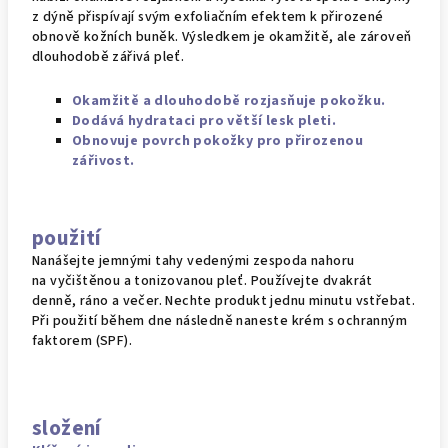
z dýně přispívají svým exfoliačním efektem k přirozené
obnově kožních buněk. Výsledkem je okamžitě, ale zároveň
dlouhodobě zářivá pleť.
Okamžitě a dlouhodobě rozjasňuje pokožku.
Dodává hydrataci pro větší lesk pleti.
Obnovuje povrch pokožky pro přirozenou
zářivost.
použití
Nanášejte jemnými tahy vedenými zespoda nahoru
na vyčištěnou a tonizovanou pleť. Používejte dvakrát
denně, ráno a večer. Nechte produkt jednu minutu vstřebat.
Při použití během dne následně naneste krém s ochranným
faktorem (SPF).
složení