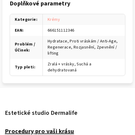
Doplňkové parametry
Kategorie
:
Krémy
EAN
:
666151112346
Hydratace, Proti vráskám / Anti-Age,
Problém /
Regenerace, Rozjasnění, Zpevnění /
Účinek
:
lifting
Zralá + vrásky, Suchá a
Typ pleti
:
dehydratovaná
Z
á
p
Estetické studio Dermalife
a
t
Procedury pro vaši krásu