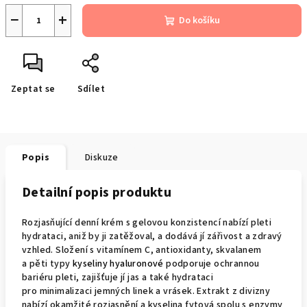
−
+
Do košíku
Zeptat se
Sdílet
Popis
Diskuze
Detailní popis produktu
Rozjasňující denní krém s gelovou konzistencí nabízí pleti
hydrataci, aniž by ji zatěžoval, a dodává jí zářivost a zdravý
vzhled. Složení s vitamínem C, antioxidanty, skvalanem
a pěti typy
kyseliny hyaluronové
podporuje ochrannou
bariéru pleti, zajišťuje jí jas a také hydrataci
pro minimalizaci jemných linek a vrásek. Extrakt z divizny
nabízí okamžité rozjasnění a kyselina fytová spolu s enzymy