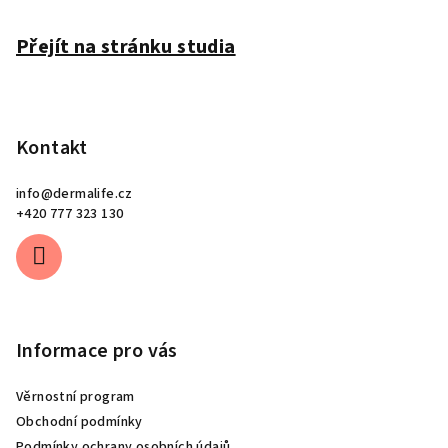
í
Přejít na stránku studia
Kontakt
info
@
dermalife.cz
+420 777 323 130
Informace pro vás
Věrnostní program
Obchodní podmínky
Podmínky ochrany osobních údajů