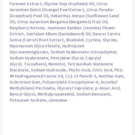
Ferment Extract, Glycine Soja (Soybean) Oil, Citrus
Aurantium Dulcis (Orange) Peel Extract, Citrus Paradisi
(Grapefruit) Peel Oil,
Helianthus Annuus (Sunflower) Seed
Oil
, Citrus Aurantium Bergamia (Bergamot) Fruit Oil,
Raspberry Ketone, Jasminum Sambac (Jasmine) Flower
Extract, Santalum Album (Sandalwood) Oil, Daucus Carota
Sativa (Carrot) Root Extract, Bisabolol, Cystine, Glycine,
Dipotassium Glycyrrhizate, Hydrolyzed
Glycosaminoglycans,
Sodium Hyaluronate
Crosspolymer,
Sodium Hyaluronate,
Pentylene Glycol
,
Caprylyl
Glycol
,
Tocopherol
, Mannitol,
Tetrasodium Glutamate
Diacetate
,
Sodium Hydroxide
, Phytic Acid,
Citric Acid
, PEG-
40 Hydrogenated Castor Oil, C12-13 Pareth-3, Xanthan Gum,
Sclerotium Gum, Polyacrylate Crosspolymer-6, Ascorbyl
Methylsilanol Pectinate, Glyceryl Caprylate, p-Anisic Acid,
Benzyl Glycol, Methylpropanediol, Sodium Benzoate,
Potassium Sorbate,
Limonene
.