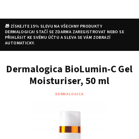
Přejít
na
obsah
🎁 ZÍSKEJTE 15% SLEVU NA VŠECHNY PRODUKTY
DERMALOGICA! STAČÍ SE ZDARMA ZAREGISTROVAT NEBO SE
PŘIHLÁSIT KE SVÉMU ÚČTU A SLEVA SE VÁM ZOBRAZÍ
AUTOMATICKY.
Nákupní
Hledat
Přihlášení
Dermalogica BioLumin-C Gel
košík
Moisturiser, 50 ml
DERMALOGICA