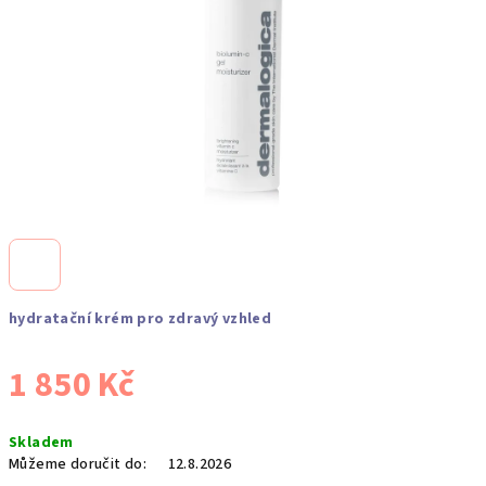
hydratační krém pro zdravý vzhled
1 850 Kč
Měrná
Skladem
cena:
Můžeme doručit do:
12.8.2026