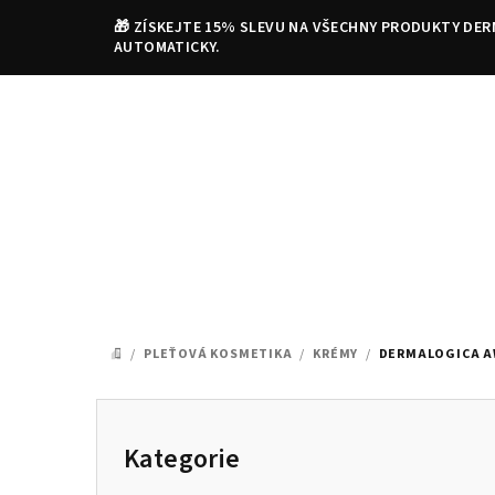
Přejít
🎁 ZÍSKEJTE 15% SLEVU NA VŠECHNY PRODUKTY DER
na
AUTOMATICKY.
obsah
/
PLEŤOVÁ KOSMETIKA
/
KRÉMY
/
DERMALOGICA AW
DOMŮ
P
o
Kategorie
Přeskočit
kategorie