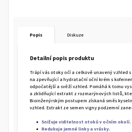
Popis
Diskuze
Detailní popis produktu
Trápí vás otoky očí a celkově unavený vzhled s
na zpevňující a hydratační oční krém s kofeine
odpočatější a svěží vzhled. Pomáhá k tomu vys
a zklidňující extrakt z rozmarýnových listů, kte
Bioinženýrským postupem získaná směs kyselin
vzhled. Extrakt ze semen vigny podzemní zanec
Snižuje viditelnost otoků v očním okolí.
Redukuje jemné linky a vrásky.