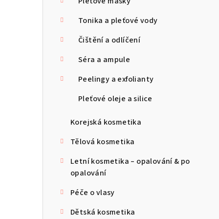
Pleťové masky
Tonika a pleťové vody
Čištění a odlíčení
Séra a ampule
Peelingy a exfolianty
Pleťové oleje a silice
Korejská kosmetika
Tělová kosmetika
Letní kosmetika – opalování & po
opalování
Péče o vlasy
Dětská kosmetika