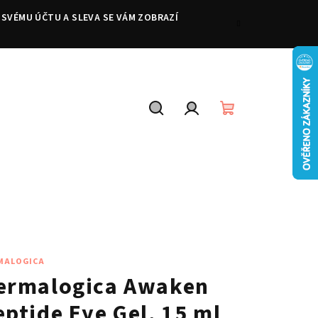
 SVÉMU ÚČTU A SLEVA SE VÁM ZOBRAZÍ
Hledat
Přihlášení
Nákupní
košík
MALOGICA
ermalogica Awaken
eptide Eye Gel, 15 ml