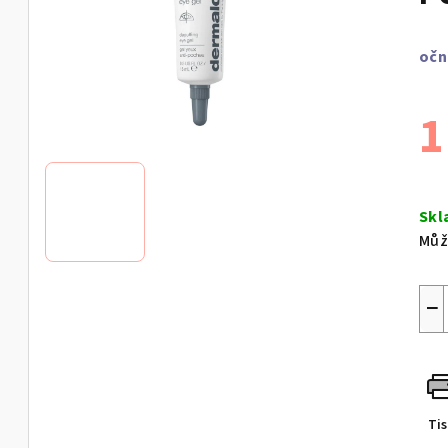
očn
1
Měr
cen
Skl
Můž
−
Ti