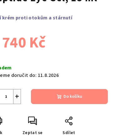
í krém proti otokům a stárnutí
 740 Kč
ná
a:
adem
eme doručit do:
11.8.2026
+
Do košíku
sk
Zeptat se
Sdílet