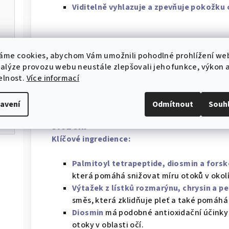
Viditelně vyhlazuje a zpevňuje pokožku 
použití
áme cookies, abychom Vám umožnili pohodlné prohlížení we
Aplikujte na oblast pod očima a podél očnicov
nalýze provozu webu neustále zlepšovali jeho funkce, výkon 
s očima. Používejte každý den ráno.
elnost.
Více informací
avení
Odmítnout
Souh
složení
Klíčové ingredience:
Palmitoyl tetrapeptide, diosmin a forsk
která pomáhá snižovat míru otoků v okolí
Výtažek z lístků rozmarýnu, chrysin a pe
směs, která zklidňuje pleť a také pomáhá
Diosmin
má podobné antioxidační účinky 
otoky v oblasti očí.