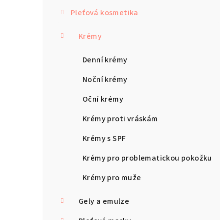
s
Pleťová kosmetika
t
r
Krémy
a
Denní krémy
n
Noční krémy
n
Oční krémy
í
Krémy proti vráskám
p
Krémy s SPF
a
Krémy pro problematickou pokožku
n
Krémy pro muže
e
Gely a emulze
l