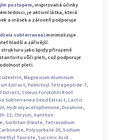
ským postupem
, inspirovaná účinky
m ledovci, je aktivní látka, která
ek a vrásek a zároveň podporuje
dzeia subterranea)
minimalizuje
eť hladší a zářivější.
strukturu jako lipidy přirozeně
ubstantivitu vůči pleti, což podporuje
odolnost pleti.
ltodextrin, Magnesium Aluminum
Fruit Extract, Palmitoyl Tetrapeptide-7,
f Extract, Coleus Forskohlii Root
eia Subterranea Seed Extract, Lactic
ol
, Hydroxyacetophenone, Diosmine,
th-12, Chrysin, Xanthan
te, Sorbitan Oleate,
Tetrasodium
 Carbonate,
Polysorbate
20,
Sodium
methyl Taurate, Succinic Acid.