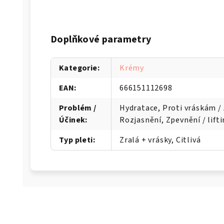
Doplňkové parametry
Kategorie
:
Krémy
EAN
:
666151112698
Problém /
Hydratace, Proti vráskám / 
Účinek
:
Rozjasnění, Zpevnění / lift
Typ pleti
:
Zralá + vrásky, Citlivá