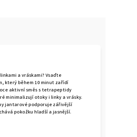
 linkami a vráskami? Vsaďte
m, který během 10 minut zařídí
oce aktivní směs s tetrapeptidy
ré minimalizují otoky i linky a vrásky.
y jantarové podporuje zářivější
hává pokožku hladší a jasnější.