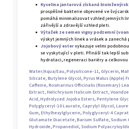
Kyselina jantarová získaná bioinženýr
prospěšné bakterie objevené ve švýcarské
pomáhá minimalizovat vzhled jemných lin
zářivější a zdravější vzhled pleti.
Výtažek ze semen vigny podzemní (voan
výskyt jemných linek a vrásek a zanechá pl
Jojobový ester
vykazuje velmi podobnou 
se vyskytující v pleti. Přináší tak lepší s
hydrataci, regeneraci bariéry a celkovou 
Water/Aqua/Eau
, Polysilicone-11,
Glycerin
, Ma
Silicate,
Butylene Glycol
, Pyrus Malus (Apple) 
Caffeine, Rosmarinus Officinalis (Rosemary) Lea
Extract, Helichrysum Italicum Extract, Voandz
Acid, Hydrolyzed Jojoba Esters,
Pentylene Glyc
Polyglyceryl-10 Laurate,
Caprylyl Glycol
, Laure
Gum,
Ethylhexylglycerin
, Polyglyceryl-4 Capra
Glutamate Diacetate
, Barium Sulfate, Sodium
Hydroxide
,
Propanediol
, Sodium Polyacryloyldi