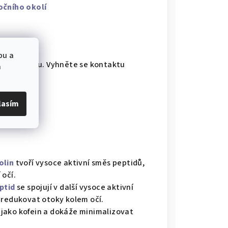
očního okolí
bu a
ého oblouku. Vyhněte se kontaktu
a
lasím
olin
tvoří vysoce aktivní směs peptidů,
 očí.
ptid
se spojují v další vysoce aktivní
 redukovat otoky kolem očí.
jako kofein a dokáže minimalizovat