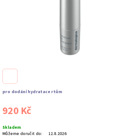
pro dodání hydratace rtům
920 Kč
Měrná
Skladem
cena:
Můžeme doručit do:
12.8.2026