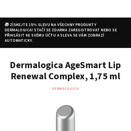
Přejít
na
obsah
🎁 ZÍSKEJTE 15% SLEVU NA VŠECHNY PRODUKTY
DERMALOGICA! STAČÍ SE ZDARMA ZAREGISTROVAT NEBO SE
PŘIHLÁSIT KE SVÉMU ÚČTU A SLEVA SE VÁM ZOBRAZÍ
AUTOMATICKY.
Nákupní
Hledat
Přihlášení
Dermalogica AgeSmart Lip
košík
Renewal Complex, 1,75 ml
DERMALOGICA