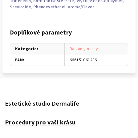
Tribehenin, Sorbitan Isostearate, VP/Eicosene Copolymer,
Stevioside,
Phenoxyethanol
, Aroma/Flavor.
Doplňkové parametry
Kategorie
:
Balzámy na rty
EAN
:
666151061286
Z
á
p
Estetické studio Dermalife
a
t
Procedury pro vaši krásu
í