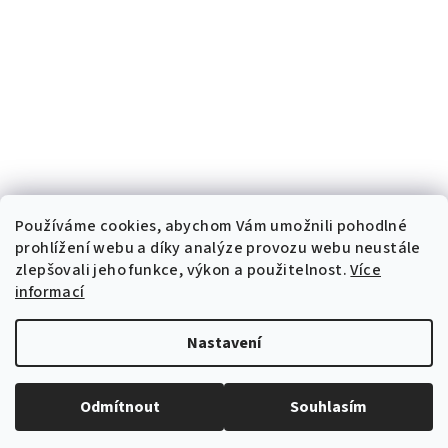
Používáme cookies, abychom Vám umožnili pohodlné
prohlížení webu a díky analýze provozu webu neustále
zlepšovali jeho funkce, výkon a použitelnost.
Více
informací
Nastavení
Copyright 2026
Dermalife
. Všechna práva vyhrazena.
Odmítnout
Souhlasím
Vytvořil Shoptet