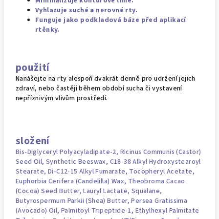
Minimalizuje konturové linie.
Vyhlazuje suché a nerovné rty.
Funguje jako podkladová báze před aplikací
rtěnky.
použití
Nanášejte na rty alespoň dvakrát denně pro udržení jejich
zdraví, nebo častěji během období sucha či vystavení
nepříznivým vlivům prostředí.
složení
Bis-Diglyceryl Polyacyladipate-2, Ricinus Communis (Castor)
Seed Oil, Synthetic Beeswax, C18-38 Alkyl Hydroxystearoyl
Stearate, Di-C12-15 Alkyl Fumarate, Tocopheryl Acetate,
Euphorbia Cerifera (Candelilla) Wax, Theobroma Cacao
(Cocoa) Seed Butter, Lauryl Lactate, Squalane,
Butyrospermum Parkii (Shea) Butter, Persea Gratissima
(Avocado) Oil, Palmitoyl Tripeptide-1, Ethylhexyl Palmitate