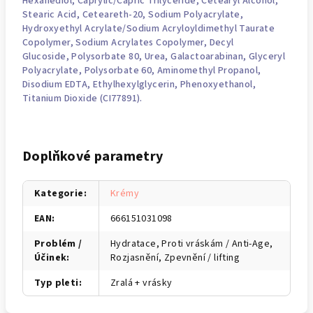
Hexanediol, Caprylic/Capric Trilyceride, Cetearyl Alcohol,
Stearic Acid, Ceteareth-20, Sodium Polyacrylate,
Hydroxyethyl Acrylate/Sodium Acryloyldimethyl Taurate
Copolymer, Sodium Acrylates Copolymer, Decyl
Glucoside,
Polysorbate
80, Urea, Galactoarabinan, Glyceryl
Polyacrylate, Polysorbate 60, Aminomethyl Propanol,
Disodium EDTA,
Ethylhexylglycerin
,
Phenoxyethanol
,
Titanium Dioxide (CI77891).
Doplňkové parametry
Kategorie
:
Krémy
EAN
:
666151031098
Problém /
Hydratace, Proti vráskám / Anti-Age,
Účinek
:
Rozjasnění, Zpevnění / lifting
Typ pleti
:
Zralá + vrásky