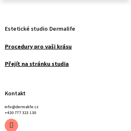
Z
á
p
Estetické studio Dermalife
a
t
Procedury pro vaši krásu
í
Přejít na stránku studia
Kontakt
info
@
dermalife.cz
+420 777 323 130