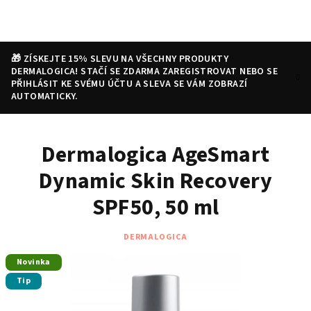
Přejít
na
obsah
🎁 ZÍSKEJTE 15% SLEVU NA VŠECHNY PRODUKTY
DERMALOGICA! STAČÍ SE ZDARMA ZAREGISTROVAT NEBO SE
PŘIHLÁSIT KE SVÉMU ÚČTU A SLEVA SE VÁM ZOBRAZÍ
AUTOMATICKY.
Nákupní
Hledat
Přihlášení
Dermalogica AgeSmart
košík
Dynamic Skin Recovery
SPF50, 50 ml
DERMALOGICA
Novinka
Tip