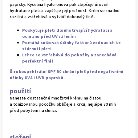
paprsky.
Kyselina hyaluronová
pak zlepšuje úroveň
hydratace pleti a zajišťuje její pružnost. Krém se snadno
roztírá a vstřebává a vytváří dokonalý finiš.
Poskytuje pleti dlouhotrvající hydrataci a
ochranu před UV zářením
Pomáhá snižovat účinky faktorů vedoucích ke
stárnutí pleti
Lehce se vstřebává do pokožky a zanechává
perfektní finiš
Širokospektrální SPF 50 chrání pleť před negativními
účinky UVA i UVB paprsků.
použití
Naneste dostatečné množství krému na čistou
a tonizovanou pokožku obličeje a krku, nejlépe 30 min
před pobytem na slunci.
složení