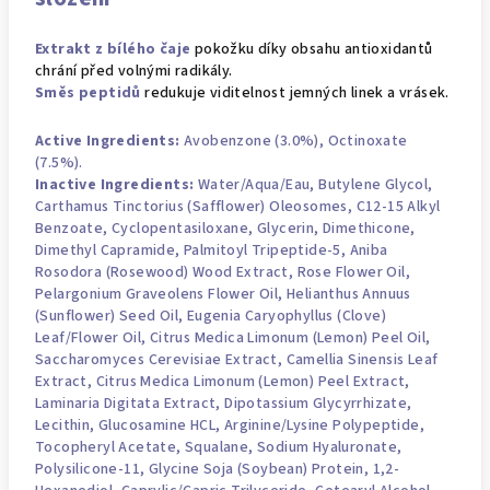
Extrakt z bílého čaje
pokožku díky obsahu antioxidantů
chrání před volnými radikály.
Směs peptidů
redukuje viditelnost jemných linek a vrásek.
Active Ingredients:
Avobenzone (3.0%), Octinoxate
(7.5%).
Inactive Ingredients:
Water/Aqua/Eau
,
Butylene Glycol
,
Carthamus Tinctorius (Safflower) Oleosomes, C12-15 Alkyl
Benzoate, Cyclopentasiloxane,
Glycerin
,
Dimethicone
,
Dimethyl Capramide, Palmitoyl Tripeptide-5, Aniba
Rosodora (Rosewood) Wood Extract, Rose Flower Oil,
Pelargonium Graveolens Flower Oil,
Helianthus Annuus
(Sunflower) Seed Oil
, Eugenia Caryophyllus (Clove)
Leaf/Flower Oil, Citrus Medica Limonum (Lemon) Peel Oil,
Saccharomyces Cerevisiae Extract,
Camellia Sinensis Leaf
Extract
, Citrus Medica Limonum (Lemon) Peel Extract,
Laminaria Digitata Extract, Dipotassium Glycyrrhizate,
Lecithin, Glucosamine HCL, Arginine/Lysine Polypeptide,
Tocopheryl Acetate, Squalane,
Sodium Hyaluronate
,
Polysilicone-11, Glycine Soja (Soybean) Protein, 1,2-