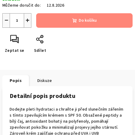
cena:
Můžeme doručit do:
12.8.2026
−
+
Do košíku
Zeptat se
Sdílet
Popis
Diskuze
Detailní popis produktu
Dodejte pleti hydrataci a chraňte ji před slunečním zářením
s tímto zpevňujícím krémem s SPF 50. Obsažené peptidy a
bílý čaj, antioxidant bohatý na polyfenoly, pomáhají
zpevňovat pokožku a minimalizují projevy jejího stárnutí.
Zároveň krém zajišťuje ochranu před UVA i UVB