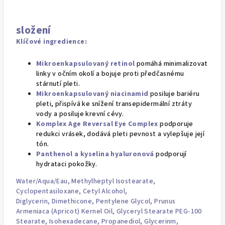
složení
Klíčové ingredience:
Mikroenkapsulovaný retinol
pomáhá minimalizovat
linky v očním okolí a bojuje proti předčasnému
stárnutí pleti.
Mikroenkapsulovaný niacinamid
posiluje bariéru
pleti, přispívá ke snížení transepidermální ztráty
vody a posiluje krevní cévy.
Komplex Age Reversal Eye Complex
podporuje
redukci vrásek, dodává pleti pevnost a vylepšuje její
tón.
Panthenol
a
kyselina hyaluronová
podporují
hydrataci pokožky.
Water/Aqua/Eau
, Methylheptyl Isostearate,
Cyclopentasiloxane, Cetyl Alcohol,
Diglycerin,
Dimethicone
,
Pentylene Glycol
, Prunus
Armeniaca (Apricot) Kernel Oil, Glyceryl Stearate
PEG
-100
Stearate, Isohexadecane,
Propanediol
, Glycerinm,