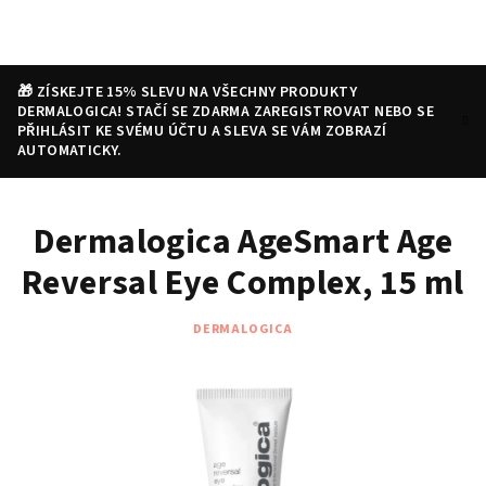
Přejít
na
obsah
🎁 ZÍSKEJTE 15% SLEVU NA VŠECHNY PRODUKTY
DERMALOGICA! STAČÍ SE ZDARMA ZAREGISTROVAT NEBO SE
PŘIHLÁSIT KE SVÉMU ÚČTU A SLEVA SE VÁM ZOBRAZÍ
AUTOMATICKY.
Nákupní
Hledat
Přihlášení
Dermalogica AgeSmart Age
košík
Reversal Eye Complex, 15 ml
DERMALOGICA