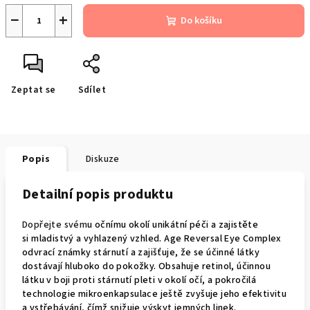
−
+
Do košíku
Zeptat se
Sdílet
Popis
Diskuze
Detailní popis produktu
Dopřejte svém
u očnímu okolí unikátní péči a zajistěte
si mladistvý a vyhlazený vzhled. Age Reversal Eye Complex
odvrací známky stárnutí a zajišťuje, že se účinné látky
dostávají hluboko do pokožky. Obsahuje retinol, účinnou
látku v boji proti stárnutí pleti v okolí očí, a pokročilá
technologie mikroenkapsulace ještě zvyšuje jeho efektivitu
a vstřebávání, čímž snižuje výskyt jemných linek.