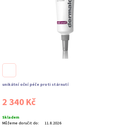
unikátní oční péče proti stárnutí
2 340 Kč
Měrná
Skladem
cena:
Můžeme doručit do:
11.8.2026