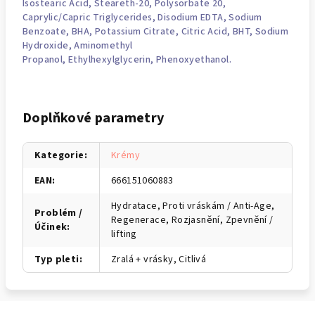
Isostearic Acid, Steareth-20,
Polysorbate
20,
Caprylic/Capric Triglycerides, Disodium EDTA, Sodium
Benzoate, BHA, Potassium Citrate,
Citric Acid
, BHT,
Sodium
Hydroxide
, Aminomethyl
Propanol,
Ethylhexylglycerin
,
Phenoxyethanol
.
Doplňkové parametry
Kategorie
:
Krémy
EAN
:
666151060883
Hydratace, Proti vráskám / Anti-Age,
Problém /
Regenerace, Rozjasnění, Zpevnění /
Účinek
:
lifting
Typ pleti
:
Zralá + vrásky, Citlivá