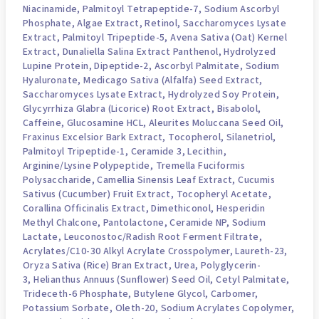
Niacinamide, Palmitoyl Tetrapeptide-7, Sodium Ascorbyl
Phosphate, Algae Extract, Retinol, Saccharomyces Lysate
Extract, Palmitoyl Tripeptide-5, Avena Sativa (Oat) Kernel
Extract, Dunaliella Salina Extract Panthenol, Hydrolyzed
Lupine Protein, Dipeptide-2, Ascorbyl Palmitate,
Sodium
Hyaluronate
, Medicago Sativa (Alfalfa) Seed Extract,
Saccharomyces Lysate Extract, Hydrolyzed Soy Protein,
Glycyrrhiza Glabra (Licorice) Root Extract, Bisabolol,
Caffeine, Glucosamine HCL, Aleurites Moluccana Seed Oil,
Fraxinus Excelsior Bark Extract,
Tocopherol
, Silanetriol,
Palmitoyl Tripeptide-1, Ceramide 3, Lecithin,
Arginine/Lysine Polypeptide, Tremella Fuciformis
Polysaccharide,
Camellia Sinensis Leaf Extract
,
Cucumis
Sativus (Cucumber) Fruit Extract
, Tocopheryl Acetate,
Corallina Officinalis Extract, Dimethiconol, Hesperidin
Methyl Chalcone, Pantolactone, Ceramide NP, Sodium
Lactate, Leuconostoc/Radish Root Ferment Filtrate,
Acrylates/C10-30 Alkyl Acrylate Crosspolymer, Laureth-23,
Oryza Sativa (Rice) Bran Extract, Urea, Polyglycerin-
3,
Helianthus Annuus (Sunflower) Seed Oil
, Cetyl Palmitate,
Trideceth-6 Phosphate,
Butylene Glycol
, Carbomer,
Potassium Sorbate, Oleth-20, Sodium Acrylates Copolymer,