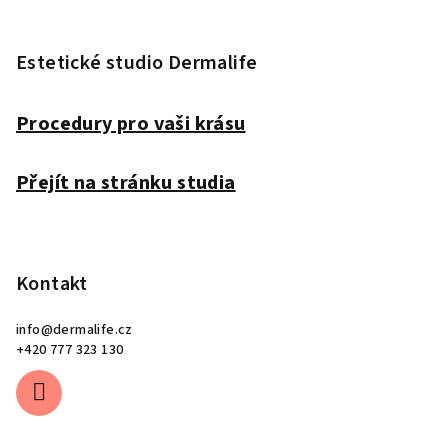
Z
á
p
Estetické studio Dermalife
a
t
Procedury pro vaši krásu
í
Přejít na stránku studia
Kontakt
info
@
dermalife.cz
+420 777 323 130