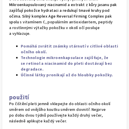
Mikroenkapsulovaný
niacinamid
a extrakt z kůry jasanu pak
zajišťují pokožce hydrataci a redukují tmavé kruhy pod
očima. Silný komplex Age Reversal Firming Complex pak
spolu
s vitamínem C, populárním antioxidantem, peptidy
a rostlinnými výtažky pokožku v okolí očí posiluje
a vyhlazuje.
Pomáhá zvrátit známky stárnutí v citlivé oblasti
očního okolí.
Technologie mikroenkapsulace zajišťuje, že
se retinol a niacinamid do pleti dostávají bez
degradace.
Účinné látky pronikají až do hloubky pokožky.
použití
Po čištění pleti jemně vklepejte do oblasti očního okolí
směrem od vnějšího koutku směrem dovnitř. Nejprve
po dobu dvou týdnů používejte každý druhý večer,
následně aplikujte každý večer.