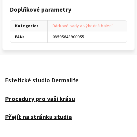
Doplňkové parametry
Kategorie
:
Dárkové sady a výhodná balení
EAN
:
08595648900055
Z
á
p
Estetické studio Dermalife
a
t
Procedury pro vaši krásu
í
Přejít na stránku studia