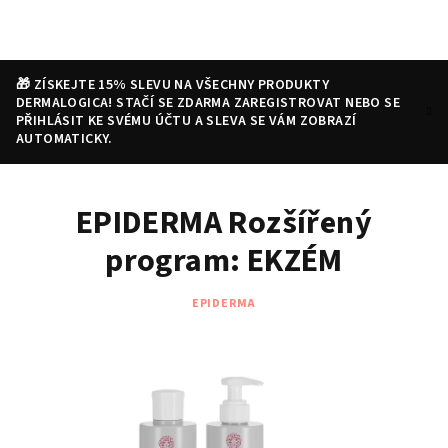
Přejít
na
obsah
🎁 ZÍSKEJTE 15% SLEVU NA VŠECHNY PRODUKTY
DERMALOGICA! STAČÍ SE ZDARMA ZAREGISTROVAT NEBO SE
PŘIHLÁSIT KE SVÉMU ÚČTU A SLEVA SE VÁM ZOBRAZÍ
AUTOMATICKY.
Nákupní
Hledat
Přihlášení
EPIDERMA Rozšířený
košík
program: EKZÉM
EPIDERMA