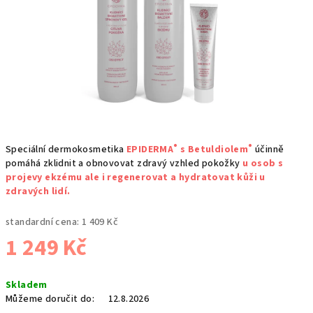
®
®
Speciální dermokosmetika
EPIDERMA
s Betuldiolem
účinně
pomáhá zklidnit a obnovovat zdravý vzhled pokožky
u osob s
projevy ekzému ale i regenerovat a hydratovat kůži u
zdravých lidí.
standardní cena:
1 409 Kč
1 249 Kč
Měrná
Skladem
cena:
Můžeme doručit do:
12.8.2026