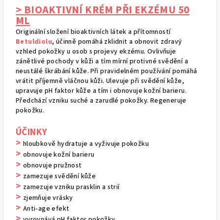
> BIOAKTIVNÍ KRÉM PŘI EKZÉMU 50
ML
Originální složení bioaktivních látek a přítomností
Betuldiolu
, účinně pomáhá zklidnit a obnovit zdravý
vzhled pokožky u osob s projevy ekzému. Ovlivňuje
zánětlivé pochody v kůži a tím mírní protivné svědění a
neustálé škrábání kůže. Při pravidelném používání pomáhá
vrátit příjemně vláčnou kůži. Ulevuje při svědění kůže,
upravuje pH faktor kůže a tím i obnovuje kožní barieru.
Předchází vzniku suché a zarudlé pokožky. Regeneruje
pokožku.
ÚČINKY
>
hloubkově hydratuje a vyživuje pokožku
>
obnovuje kožní barieru
>
obnovuje pružnost
>
zamezuje svědění kůže
>
zamezuje vzniku prasklin a strií
>
zjemňuje vrásky
>
Anti-age efekt
>
vyrovnává pH faktor pokožky