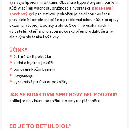
vyživuje lipoidními látkami. Obsahuje hypoalergenní parfém.
Kůži vrací její vláčnost, pružnost a hydrataci.
Bioaktivní
sprchový gel
pro citlivou pokožku je nedílnou součástí
pravidelné komplexní péče o problematickou kůži s projevy
ekzému-atopie, lupénky a akné. Ocení ho však i všichni
uživatelé, kteří si pro svoji pokožku přejí produkt šetrný,
ale svým složením i výživný.
ÚČINKY
>
šetrně čistí pokožku
>
klidní a hydratuje kůži
>
obnovuje kožní barieru
>
nevysušuje
>
vyrovnává pH faktor pokožky
JAK SE BIOAKTIVNÍ SPRCHOVÝ GEL POUŽÍVÁ?
Aplikujte na vlhkou pokožku. Po umytí opláchněte.
CO JE TO BETULDIOL®