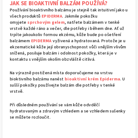
JAK SE BIOAKTIVNÍ BALZÁM POUŽÍVÁ?
Používání bioaktivního balzámu je stejně tak intuitivní jako u
všech produktů
EPIDERMA
. Jakmile pokožku
omyjete
sprchovým gelem
, natřete balzámem v tenké
vrstvě každé ráno a večer, dle potřeby i během dne. Ať už
trpíte jakoukoliv formou ekzému, kůže bude po ošetření
balzámem
EPIDERMA
vyživená a hydratovaná. Protože je u
ekzematické kůže její obranyschopnost vůči vnějším vlivům
snížená, posiluje balzám i odolnost pokožky, která je v
kontaktu s vnějším okolím obzvláště citlivá.
Na výrazně postižená místa doporučujeme na vrstvu
bioktivního balzámu nanést
bioaktivní krém Epiderma
. U
sušší pokožky používejte balzám dle potřeby v tenké
vrstvě.
Při důsledném používání se vám kůže odvděčí
hydratovaným a zdravým vzhledem a se vzhledem sušenky
se můžete rozloučit.