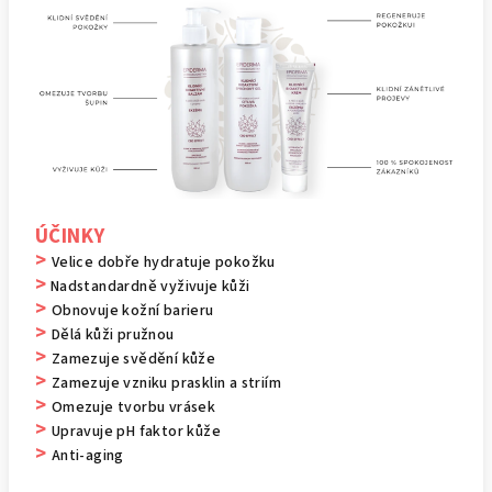
ÚČINKY
>
Velice dobře hydratuje pokožku
>
Nadstandardně vyživuje kůži
>
Obnovuje kožní barieru
>
Dělá kůži pružnou
>
Zamezuje svědění kůže
>
Zamezuje vzniku prasklin a striím
>
Omezuje tvorbu vrásek
>
Upravuje pH faktor kůže
>
Anti-aging