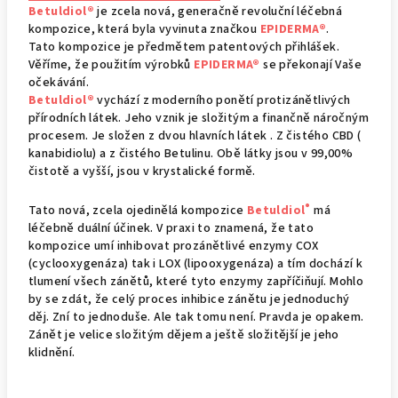
Betuldiol®
je zcela nová, generačně revoluční léčebná
kompozice, která byla vyvinuta značkou
EPIDERMA®
.
Tato kompozice je předmětem patentových přihlášek.
Věříme, že použitím výrobků
EPIDERMA®
se překonají Vaše
očekávání.
Betuldiol®
vychází z moderního ponětí protizánětlivých
přírodních látek. Jeho vznik je složitým a finančně náročným
procesem. Je složen z dvou hlavních látek . Z čistého CBD (
kanabidiolu) a z čistého Betulinu. Obě látky jsou v 99,00%
čistotě a vyšší, jsou v krystalické formě.
®
Tato nová, zcela ojedinělá kompozice
Betuldiol
má
léčebně duální účinek. V praxi to znamená, že tato
kompozice umí inhibovat prozánětlivé enzymy COX
(cyclooxygenáza) tak i LOX (lipooxygenáza) a tím dochází k
tlumení všech zánětů, které tyto enzymy zapříčiňují. Mohlo
by se zdát, že celý proces inhibice zánětu je jednoduchý
děj. Zní to jednoduše. Ale tak tomu není. Pravda je opakem.
Zánět je velice složitým dějem a ještě složitější je jeho
klidnění.