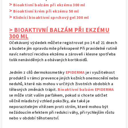
>
Bioaktivní balzám při ekzému 300 ml
>
Bioaktivní krém při ekzému 50 ml
>
Klidnící bioaktivní sprchový gel 300 ml
> BIOAKTIVNÍ BALZÁM PŘI EKZÉMU
300 ML
Očekávaný výsledek můžete registrovat po 14 až 21 dnech
a budete jím opravdu mile překvapeni! Při pravidelné rutině
navíc nehrozí recidiva ekzému a zároveň i klesne spotřeba
tolik nenáviděných a obávaných kortikoidů.
Jedním z cílů dermokosmetiky
EPIDERMA
je i využitelnost
produktů v rámci prevence jiných kožních onemocnění nebo
neduhů, které nás mohou v určitých životních obdobích a
tělesných změnách trápit.
Bioaktivní balzám EPIDERMA
se může stát vaším parťákem, pokud si chcete udržet
věčně mladistvý vzhled pokožky, ale také je
neporazitelným vítězem proti striím, které mohou být
nežádoucím efektem při redukci váhy, při rychlejším růstu
nebo v období těhotenstvÍ.