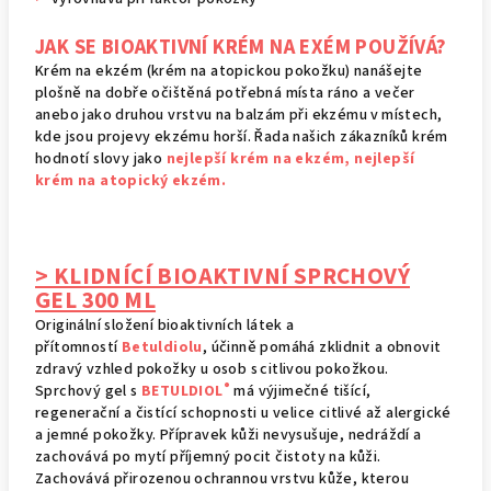
JAK SE BIOAKTIVNÍ KRÉM NA EXÉM POUŽÍVÁ?
Krém na ekzém (krém na atopickou pokožku) nanášejte
plošně na dobře očištěná potřebná místa ráno a večer
anebo jako druhou vrstvu na balzám při ekzému v místech,
kde jsou projevy ekzému horší. Řada našich zákazníků krém
hodnotí slovy jako
nejlepší krém na ekzém, nejlepší
krém na atopický ekzém.
> KLIDNÍCÍ BIOAKTIVNÍ SPRCHOVÝ
GEL 300 ML
Originální složení bioaktivních látek a
přítomností
Betuldiolu
, účinně pomáhá zklidnit a obnovit
zdravý vzhled pokožky u osob s citlivou pokožkou.
®
Sprchový gel s
BETULDIOL
má výjimečné tišící,
regenerační a čistící schopnosti u velice citlivé až alergické
a jemné pokožky. Přípravek kůži nevysušuje, nedráždí a
zachovává po mytí příjemný pocit čistoty na kůži.
Zachovává přirozenou ochrannou vrstvu kůže, kterou