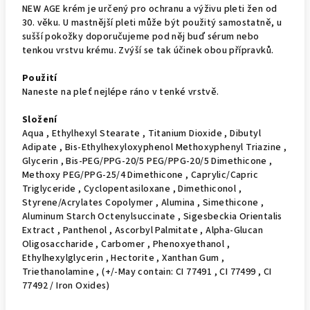
NEW AGE krém je určený pro ochranu a výživu pleti žen od
30. věku. U mastnější pleti může být použitý samostatně, u
sušší pokožky doporučujeme pod něj buď sérum nebo
tenkou vrstvu krému. Zvýší se tak účinek obou přípravků.
Použití
Naneste na pleť nejlépe ráno v tenké vrstvě.
Složení
Aqua , Ethylhexyl Stearate , Titanium Dioxide , Dibutyl
Adipate , Bis-Ethylhexyloxyphenol Methoxyphenyl Triazine ,
Glycerin , Bis-PEG/PPG-20/5 PEG/PPG-20/5 Dimethicone ,
Methoxy PEG/PPG-25/4 Dimethicone , Caprylic/Capric
Triglyceride , Cyclopentasiloxane , Dimethiconol ,
Styrene/Acrylates Copolymer , Alumina , Simethicone ,
Aluminum Starch Octenylsuccinate , Sigesbeckia Orientalis
Extract , Panthenol , Ascorbyl Palmitate , Alpha-Glucan
Oligosaccharide , Carbomer , Phenoxyethanol ,
Ethylhexylglycerin , Hectorite , Xanthan Gum ,
Triethanolamine , (+/-May contain: CI 77491 , CI 77499 , CI
77492 / Iron Oxides)