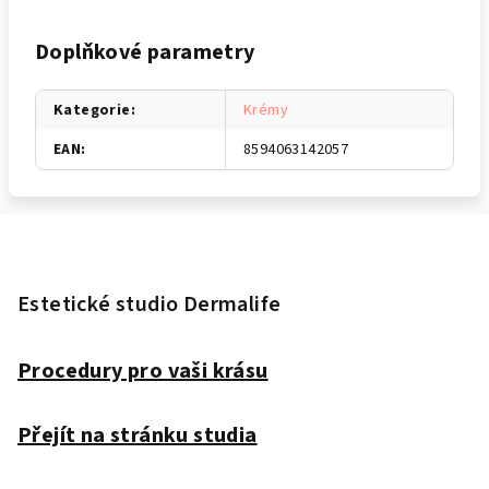
Doplňkové parametry
Kategorie
:
Krémy
EAN
:
8594063142057
Z
á
p
Estetické studio Dermalife
a
t
Procedury pro vaši krásu
í
Přejít na stránku studia