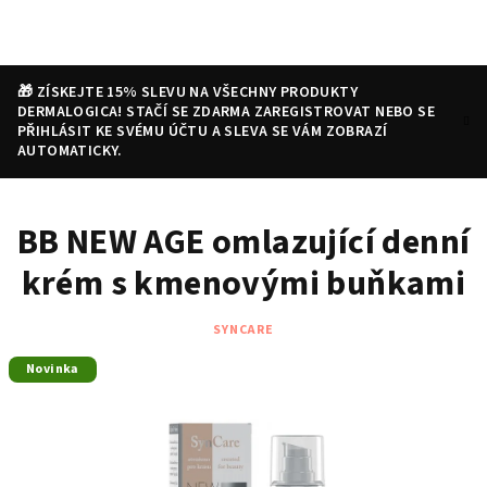
Přejít
na
obsah
🎁 ZÍSKEJTE 15% SLEVU NA VŠECHNY PRODUKTY
DERMALOGICA! STAČÍ SE ZDARMA ZAREGISTROVAT NEBO SE
PŘIHLÁSIT KE SVÉMU ÚČTU A SLEVA SE VÁM ZOBRAZÍ
AUTOMATICKY.
Nákupní
Hledat
Přihlášení
BB NEW AGE omlazující denní
košík
krém s kmenovými buňkami
SYNCARE
Novinka