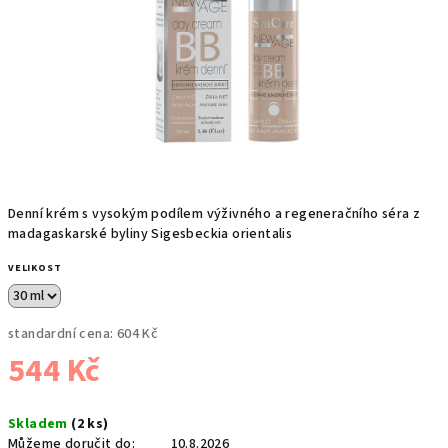
Denní krém s vysokým podílem výživného a regeneračního séra z
madagaskarské byliny Sigesbeckia orientalis
VELIKOST
standardní cena:
604 Kč
544 Kč
Měrná
Skladem
(2 ks)
cena:
Můžeme doručit do:
10.8.2026