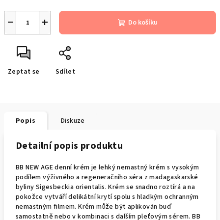
−
+
Do košíku
Zeptat se
Sdílet
Popis
Diskuze
Detailní popis produktu
BB NEW AGE denní krém je lehký nemastný krém s vysokým
podílem výživného a regeneračního séra z madagaskarské
byliny Sigesbeckia orientalis. Krém se snadno roztírá a na
pokožce vytváří delikátní krytí spolu s hladkým ochranným
nemastným filmem. Krém může být aplikován buď
samostatně nebo v kombinaci s dalším pleťovým sérem. BB