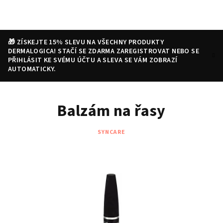
Přejít
na
obsah
🎁 ZÍSKEJTE 15% SLEVU NA VŠECHNY PRODUKTY
DERMALOGICA! STAČÍ SE ZDARMA ZAREGISTROVAT NEBO SE
PŘIHLÁSIT KE SVÉMU ÚČTU A SLEVA SE VÁM ZOBRAZÍ
AUTOMATICKY.
Nákupní
Hledat
Přihlášení
Balzám na řasy
košík
SYNCARE