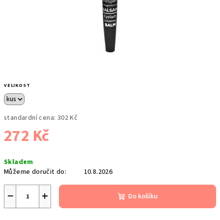
VELIKOST
standardní cena:
302 Kč
272 Kč
Měrná
Skladem
cena:
Můžeme doručit do:
10.8.2026
−
+
Do košíku