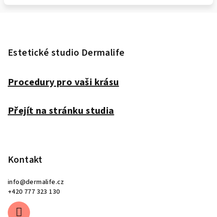
Z
á
p
Estetické studio Dermalife
a
t
Procedury pro vaši krásu
í
Přejít na stránku studia
Kontakt
info
@
dermalife.cz
+420 777 323 130