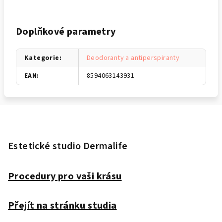
Doplňkové parametry
Kategorie
:
Deodoranty a antiperspiranty
EAN
:
8594063143931
Z
á
p
Estetické studio Dermalife
a
t
Procedury pro vaši krásu
í
Přejít na stránku studia