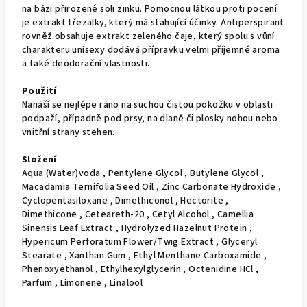
na bázi přirozené soli zinku. Pomocnou látkou proti pocení
je extrakt třezalky, který má stahující účinky. Antiperspirant
rovněž obsahuje extrakt zeleného čaje, který spolu s vůní
charakteru unisexy dodává přípravku velmi příjemné aroma
a také deodorační vlastnosti.
Použití
Nanáší se nejlépe ráno na suchou čistou pokožku v oblasti
podpaží, případně pod prsy, na dlaně či plosky nohou nebo
vnitřní strany stehen.
Složení
Aqua (Water)voda , Pentylene Glycol , Butylene Glycol ,
Macadamia Ternifolia Seed Oil , Zinc Carbonate Hydroxide ,
Cyclopentasiloxane , Dimethiconol , Hectorite ,
Dimethicone , Ceteareth-20 , Cetyl Alcohol , Camellia
Sinensis Leaf Extract , Hydrolyzed Hazelnut Protein ,
Hypericum Perforatum Flower/Twig Extract , Glyceryl
Stearate , Xanthan Gum , Ethyl Menthane Carboxamide ,
Phenoxyethanol , Ethylhexylglycerin , Octenidine HCl ,
Parfum , Limonene , Linalool