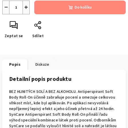
−
+
Do košíku
Zeptat se
Sdílet
Popis
Diskuze
Detailní popis produktu
BEZ HLINITÝCH SOLÍ A BEZ ALKOHOLU. Antiperspirant Soft
Body Roll-On účinně zabraňuje pocení a omezuje celkovou
vlhkost míst, kde byl aplikován. Po aplikaci nevyvolává
nepříjemný lepivý efekt a jeho účinek přetrvá až 24 hodin.
SynCare Antiperspirant Soft Body Roll-On přináší řadu
výhod speciální kombinace látek proti pocení. Odborníkům
SynCare se podařilo vyloučit hlinité soli a nahradit je látkou