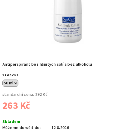
Antiperspirant bez hlinitých solí a bez alkoholu
VELIKOST
standardní cena:
292 Kč
263 Kč
Měrná
Skladem
cena:
Můžeme doručit do:
12.8.2026