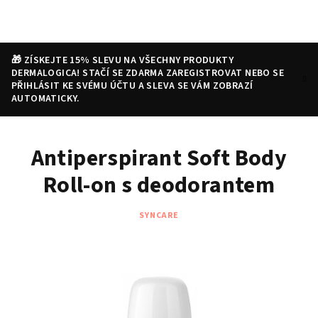
Přejít
na
obsah
🎁 ZÍSKEJTE 15% SLEVU NA VŠECHNY PRODUKTY
DERMALOGICA! STAČÍ SE ZDARMA ZAREGISTROVAT NEBO SE
PŘIHLÁSIT KE SVÉMU ÚČTU A SLEVA SE VÁM ZOBRAZÍ
AUTOMATICKY.
Nákupní
Hledat
Přihlášení
Antiperspirant Soft Body
košík
Roll-on s deodorantem
SYNCARE